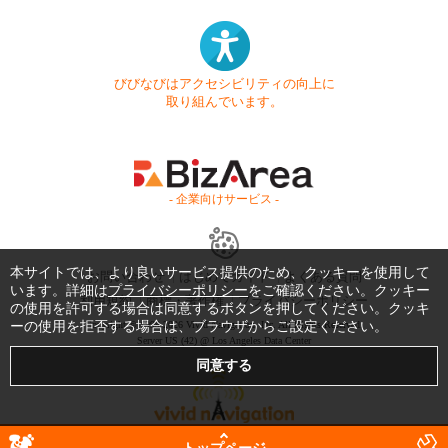
びびなびはアクセシビリティの向上に
取り組んでいます。
- 企業向けサービス -
本サイトでは、より良いサービス提供のため、クッキーを使用して
お問い合わせ
はじめてガイド
よくある質問
います。詳細は
プライバシーポリシー
をご確認ください。クッキー
利用規約
商標・著作権
プライバシーポリシー
の使用を許可する場合は同意するボタンを押してください。クッキ
ーの使用を拒否する場合は、ブラウザからご設定ください。
Copyright © 1999-2026 Vivid Navigation, Inc. All Rights Reserved.
Server US (42) @ Los Angeles Data Center